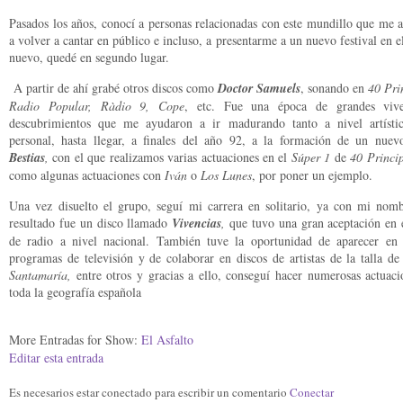
Pasados los años, conocí a personas relacionadas con este mundillo que me 
a volver a cantar en público e incluso, a presentarme a un nuevo festival en e
nuevo, quedé en segundo lugar.
A partir de ahí grabé otros discos como
Doctor Samuels
, sonando en
40 Pri
Radio Popular, Ràdio 9, Cope
, etc. Fue una época de grandes vive
descubrimientos que me ayudaron a ir madurando tanto a nivel artíst
personal, hasta llegar, a finales del año 92, a la formación de un nuev
Bestias
,
con el que realizamos varias actuaciones en el
Súper 1
de
40 Princi
como algunas actuaciones con
Iván
o
Los Lunes
, por poner un ejemplo.
Una vez disuelto el grupo, seguí mi carrera en solitario, ya con mi nomb
resultado fue un disco llamado
Vivencias
,
que tuvo una gran aceptación en 
de radio a nivel nacional. También tuve la oportunidad de aparecer en 
programas de televisión y de colaborar en discos de artistas de la talla d
Santamaría,
entre otros y gracias a ello, conseguí hacer numerosas actuac
toda la geografía española
More Entradas for Show:
El Asfalto
Editar esta entrada
Es necesarios estar conectado para escribir un comentario
Conectar