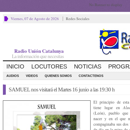
No Banner to display
Viernes, 07 de Agosto de 2026
Redes Sociales
Radio Unión Catalunya
La información que necesitas
INICIO
LOCUTORES
NOTICIAS
PROGR
AUDIOS
VIDEOS
QUIENES SOMOS
CONTACTENOS
SAMUEL nos visitará el Martes 16 junio a las 19:30 h
El principio de esta 
tiene lugar en
Alm
(León), pueblo que
nacer y en el que 
compaginaba sus dos t
de día en la mina de 