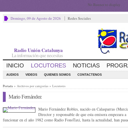
No Banner to display
Domingo, 09 de Agosto de 2026
Redes Sociales
Radio Unión Catalunya
La información que necesitas
INICIO
LOCUTORES
NOTICIAS
PROGR
AUDIOS
VIDEOS
QUIENES SOMOS
CONTACTENOS
Portada
» Archivos por categorías » Locutores
Mario Fernández
Mario Fernández Robles, nacido en Calasparras (Murci
Director y responsable de que esta emisora empezara a
funcionar en el año 1982 como Radio FonoTaxi, hasta la actualidad, han pa