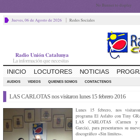
No Banner to display
Jueves, 06 de Agosto de 2026
Redes Sociales
Radio Unión Catalunya
La información que necesitas
INICIO
LOCUTORES
NOTICIAS
PROGR
AUDIOS
VIDEOS
QUIENES SOMOS
CONTACTENOS
LAS CARLOTAS nos visitaron lunes 15 febrero 2016
Lunes 15 febrero, nos visitaro
programa El Asfalto con Tiny G
LAS CARLOTAS (Carmen y C
García), para presentarnos su nuevo
discográfico «Sin límites».