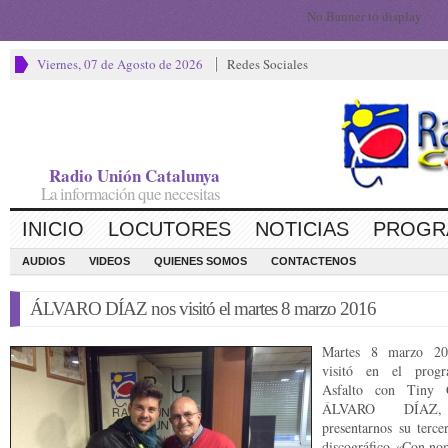
No Banner to display
Viernes, 07 de Agosto de 2026
Redes Sociales
Radio Unión Catalunya
La información que necesitas
INICIO
LOCUTORES
NOTICIAS
PROGR
AUDIOS
VIDEOS
QUIENES SOMOS
CONTACTENOS
ÁLVARO DÍAZ nos visitó el martes 8 marzo 2016
Martes 8 marzo 20
visitó en el prog
Asfalto con Tiny G
ÁLVARO DÍAZ,
presentarnos su terce
discográfico «Con no