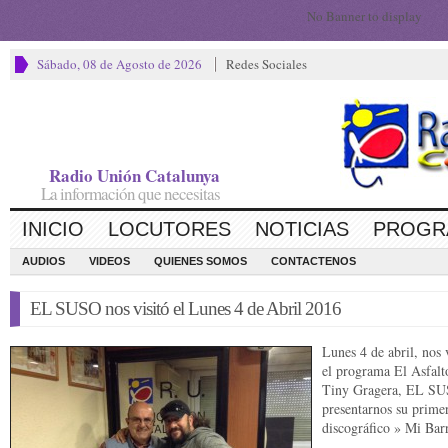
No Banner to display
Sábado, 08 de Agosto de 2026
Redes Sociales
Radio Unión Catalunya
La información que necesitas
INICIO
LOCUTORES
NOTICIAS
PROGR
AUDIOS
VIDEOS
QUIENES SOMOS
CONTACTENOS
EL SUSO nos visitó el Lunes 4 de Abril 2016
Lunes 4 de abril, nos 
el programa El Asfalt
Tiny Gragera, EL SU
presentarnos su primer
discográfico » Mi Bar