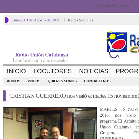
No Banner to display
Lunes, 10 de Agosto de 2026
Redes Sociales
Radio Unión Catalunya
La información que necesitas
INICIO
LOCUTORES
NOTICIAS
PROGR
AUDIOS
VIDEOS
QUIENES SOMOS
CONTACTENOS
CRISTIAN GUERRERO nos visitó el martes 15 noviembre
MARTES 15 NOV
2016, nos visitó
programa El Asfalto 
Unión Catalunya, c
Gragera, CRI
GUERRERO, 