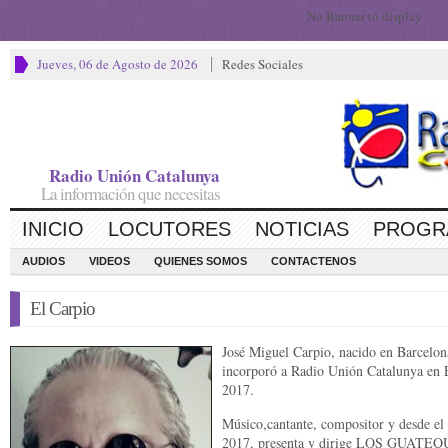
No Banner to display
Jueves, 06 de Agosto de 2026
Redes Sociales
Radio Unión Catalunya
La información que necesitas
INICIO
LOCUTORES
NOTICIAS
PROGR
AUDIOS
VIDEOS
QUIENES SOMOS
CONTACTENOS
El Carpio
José Miguel Carpio, nacido en Barcelon
incorporó a Radio Unión Catalunya en 
2017.
Músico,cantante, compositor y desde el
2017, presenta y dirige LOS GUATE