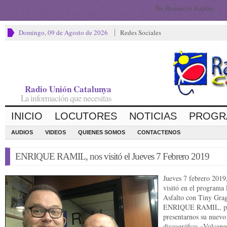
No Banner to display
Domingo, 09 de Agosto de 2026
Redes Sociales
Radio Unión Catalunya
La información que necesitas
INICIO
LOCUTORES
NOTICIAS
PROGR
AUDIOS
VIDEOS
QUIENES SOMOS
CONTACTENOS
ENRIQUE RAMIL, nos visitó el Jueves 7 Febrero 2019
Jueves 7 febrero 2019
visitó en el programa 
Asfalto con Tiny Grag
ENRIQUE RAMIL, p
presentarnos su nuevo
discográfico «Volcane