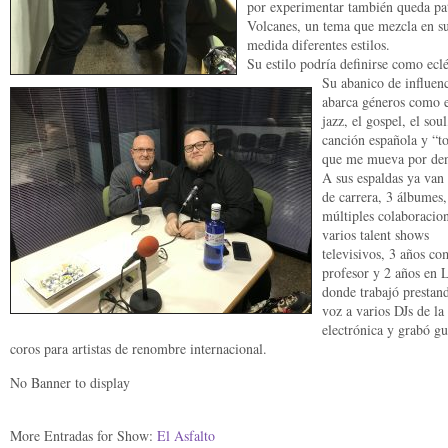
por experimentar también queda pa
Volcanes, un tema que mezcla en su
medida diferentes estilos.
Su estilo podría definirse como eclé
Su abanico de influenc
abarca géneros como e
jazz, el gospel, el soul
canción española y “t
que me mueva por den
A sus espaldas ya van
de carrera, 3 álbumes,
múltiples colaboracion
varios talent shows
televisivos, 3 años c
profesor y 2 años en 
donde trabajó prestan
voz a varios DJs de la
electrónica y grabó gu
coros para artistas de renombre internacional.
No Banner to display
More Entradas for Show:
El Asfalto