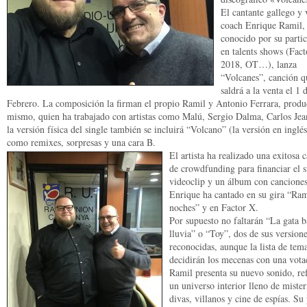
El cantante gallego y 
coach Enrique Ramil,
conocido por su parti
en talents shows (Fac
2018, OT…), lanza
“Volcanes”, canción q
saldrá a la venta el 1 
Febrero. La composición la firman el propio Ramil y Antonio Ferrara, produ
mismo, quien ha trabajado con artistas como Malú, Sergio Dalma, Carlos J
la versión física del single también se incluirá “Volcano” (la versión en inglés
como remixes, sorpresas y una cara B.
El artista ha realizado una exitosa
de crowdfunding para financiar el s
videoclip y un álbum con cancione
Enrique ha cantado en su gira “Ram
noches” y en Factor X.
Por supuesto no faltarán “La gata b
lluvia” o “Toy”, dos de sus version
reconocidas, aunque la lista de tema
decidirán los mecenas con una vota
Ramil presenta su nuevo sonido, ref
un universo interior lleno de mister
divas, villanos y cine de espías.
Su 