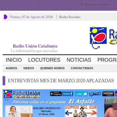
No Banner to display
Viernes, 07 de Agosto de 2026
Redes Sociales
Radio Unión Catalunya
La información que necesitas
INICIO
LOCUTORES
NOTICIAS
PROGR
AUDIOS
VIDEOS
QUIENES SOMOS
CONTACTENOS
ENTREVISTAS MES DE MARZO 2020 APLAZADAS