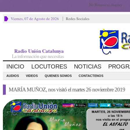
No Banner to display
Viernes, 07 de Agosto de 2026
Redes Sociales
Radio Unión Catalunya
La información que necesitas
INICIO
LOCUTORES
NOTICIAS
PROGR
AUDIOS
VIDEOS
QUIENES SOMOS
CONTACTENOS
MARÍA MUÑOZ, nos visitó el martes 26 noviembre 2019