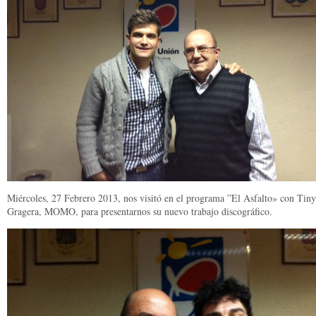
Miércoles, 27 Febrero 2013, nos visitó en el programa ”El Asfalto» con Tiny
Gragera, MOMO, para presentarnos su nuevo trabajo discográfico.