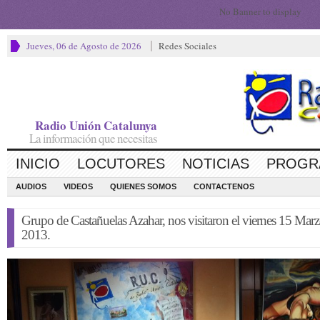
No Banner to display
Jueves, 06 de Agosto de 2026
Redes Sociales
Radio Unión Catalunya
La información que necesitas
INICIO
LOCUTORES
NOTICIAS
PROGR
AUDIOS
VIDEOS
QUIENES SOMOS
CONTACTENOS
Grupo de Castañuelas Azahar, nos visitaron el viernes 15 Mar
2013.