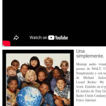
Una ra
simplemente.
Montaje audio visua
poema de MALT, U
Simplemente y con la
de Michael Jacks
Lionel Richie: We 
word. Emitido en el 
El Asfalto de Tiny Gr
Radio Unión Cataluny
Fotos: Internet.