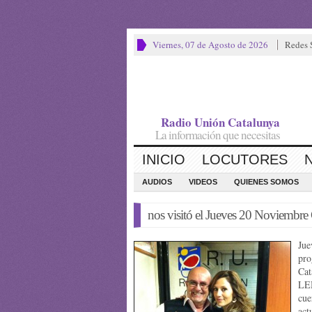
Viernes, 07 de Agosto de 2026
Redes 
Radio Unión Catalunya
La información que necesitas
INICIO
LOCUTORES
AUDIOS
VIDEOS
QUIENES SOMOS
nos visitó el Jueves 20 Novi
Jue
pro
Ca
LEM
cue
act