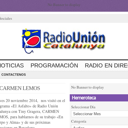
No Banner to display
Sociales
NOTICIAS
PROGRAMACIÓN
RADIO EN DIR
CONTACTENOS
No Banner to display
embre CARMEN LEMOS
Hemeroteca
ves 20 noviembre 2014, nos visitó en el
grama «El Asfalto» de Radio Unión
Seleccionar Día
talunya con Tiny Gragera, CARMEN
OS, para hablarnos de su trabajo «En
Categoría
rpo y Alma» y de sus próximas
uaciones en Barcelona.