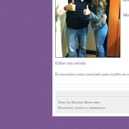
Mor
Editar esta entrada
Es necesarios estar conectado para escribir un
Todos los Derechos Reservados
Powered by lcweb.es y lcinternet.es