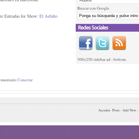
Buscar con Google
e Entradas for Show:
El Asfalto
Redes Sociales
300x250 sidebar ad - bottom.
 comentario
Conectar
Acceder
-
Posts
-
Add New