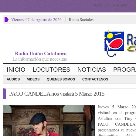
No Banner to display
Viernes, 07 de Agosto de 2026
Redes Sociales
Radio Unión Catalunya
La información que necesitas
INICIO
LOCUTORES
NOTICIAS
PROGR
AUDIOS
VIDEOS
QUIENES SOMOS
CONTACTENOS
PACO CANDELA nos visitará 5 Marzo 2015
Jueves 5 Marzo 20
visitará en el prog
Asfalto» con Tiny 
PACO CANDELA,
presentarnos su nuevo
discográfico «Mis